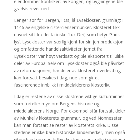
eiendommer konfiskert av kongen, og bygningene ble
gradvis revet ned.
Lenger sør for Bergen, i Os, lå Lysekloster, grunnlagt i
1146 av engelske cisterciensermunker. Klosteret fikk
navnet sitt fra det latinske ‘Lux Dei’, som betyr ‘Guds
lys’. Lysekloster var særlig kjent for sin jernproduksjon
og omfattende handelsaktiviteter. Jernet fra
Lysekloster var høyt verdsatt og ble eksportert til ulike
deler av Europa. Selv om Lysekloster også ble påvirket
av reformasjonen, har deler av klosteret overlevd og
kan fortsatt besøkes i dag, noe som gir et
fascinerende innblikk i middelalderens klosterliv.
I dag er restene av disse klostrene viktige kulturminner
som forteller mye om Bergens historie og
middelalderens Norge. For eksempel står fortsatt deler
av Munkeliv klosterets grunnmur, og ved Nonneseter
kan man fortsatt se rester av klosterets kirke. Disse
stedene er ikke bare historiske landemerker, men også
vitnesbyrd om den tidlige kristne troens rolle i regionen.