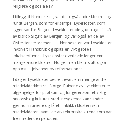
religiøse og sosiale liv.
I tillegg til Nonneseter, var det også andre klostre i og
rundt Bergen, som for eksempel Lysekloster, som
ligger sør for Bergen. Lysekloster ble grunnlagt i 1146
av biskop Sigurd av Bergen, og var også en del av
Cistercienserordenen. Lik Nonneseter, var Lysekloster
involvert i landbruk og spilte en viktig rolle i
lokalsamfunnet. Lysekloster overlevde lenger enn
mange andre klostre i Norge, men ble til slutt også
oppløst i kjølvannet av reformasjonen.
I dag er Lysekloster bedre bevart enn mange andre
middelalderklostre i Norge. Ruinene av Lysekloster er
tilgjengelige for publikum og fungerer som et viktig
historisk og kulturelt sted. Besøkende kan vandre
gjennom ruinene og få et innblikk i klosterlivet i
middelalderen, samt de arkitektoniske stilene som var
fremtredende i perioden.