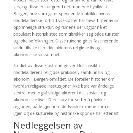
ses, og disse er integrert i det moderne bybildet i
Bergen, noe som gir et spennende innblikk i byens
middelalderske fortid. Lysekloster har bevart mer av sin
opprinnelige struktur, og ruinene der utgjør nå et
populært historisk sted som tiltrekker seg både turister
og lokalbefolkningen. Disse ruinene gir et fascinerende
vindu tilbake til middelalderens religiøse liv og
økonomiske virksomhet.
Studiet av disse klostrene gir verdifull innsikt i
middelalderens religiøse praksiser, samfunnsliv og
økonomi i Bergen-området. De forteller historier om
hvordan religiøse institusjoner ikke bare var åndelige
sentre, men også viktige aktører i det sosiale og
økonomiske livet. Deres arv fortsetter å påvirke
regionen, både gjennom de fysiske ruinene som er
igjen og de kulturelle og historiske spor de har etterlatt.
Nedleggelsen av