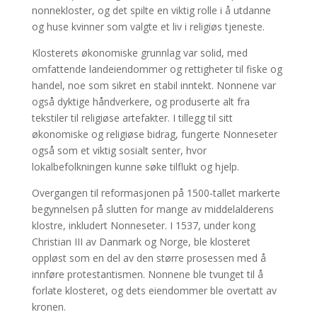
nonnekloster, og det spilte en viktig rolle i å utdanne
og huse kvinner som valgte et liv i religiøs tjeneste.
Klosterets økonomiske grunnlag var solid, med
omfattende landeiendommer og rettigheter til fiske og
handel, noe som sikret en stabil inntekt. Nonnene var
også dyktige håndverkere, og produserte alt fra
tekstiler til religiøse artefakter. I tillegg til sitt
økonomiske og religiøse bidrag, fungerte Nonneseter
også som et viktig sosialt senter, hvor
lokalbefolkningen kunne søke tilflukt og hjelp.
Overgangen til reformasjonen på 1500-tallet markerte
begynnelsen på slutten for mange av middelalderens
klostre, inkludert Nonneseter. I 1537, under kong
Christian III av Danmark og Norge, ble klosteret
oppløst som en del av den større prosessen med å
innføre protestantismen. Nonnene ble tvunget til å
forlate klosteret, og dets eiendommer ble overtatt av
kronen.