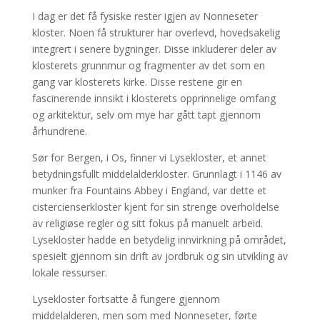
I dag er det få fysiske rester igjen av Nonneseter
kloster. Noen få strukturer har overlevd, hovedsakelig
integrert i senere bygninger. Disse inkluderer deler av
klosterets grunnmur og fragmenter av det som en
gang var klosterets kirke. Disse restene gir en
fascinerende innsikt i klosterets opprinnelige omfang
og arkitektur, selv om mye har gått tapt gjennom
århundrene.
Sør for Bergen, i Os, finner vi Lysekloster, et annet
betydningsfullt middelalderkloster. Grunnlagt i 1146 av
munker fra Fountains Abbey i England, var dette et
cistercienserkloster kjent for sin strenge overholdelse
av religiøse regler og sitt fokus på manuelt arbeid.
Lysekloster hadde en betydelig innvirkning på området,
spesielt gjennom sin drift av jordbruk og sin utvikling av
lokale ressurser.
Lysekloster fortsatte å fungere gjennom
middelalderen, men som med Nonneseter, førte