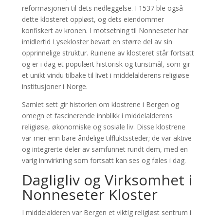
reformasjonen til dets nedleggelse. I 1537 ble også
dette klosteret oppløst, og dets eiendommer
konfiskert av kronen. I motsetning til Nonneseter har
imidlertid Lysekloster bevart en større del av sin
opprinnelige struktur. Ruinene av klosteret står fortsatt
og er i dag et populært historisk og turistmål, som gir
et unikt vindu tilbake til livet i middelalderens religiøse
institusjoner i Norge.
Samlet sett gir historien om klostrene i Bergen og
omegn et fascinerende innblikk i middelalderens
religiøse, økonomiske og sosiale liv. Disse klostrene
var mer enn bare åndelige tilfluktssteder; de var aktive
og integrerte deler av samfunnet rundt dem, med en
varig innvirkning som fortsatt kan ses og føles i dag.
Dagligliv og Virksomhet i
Nonneseter Kloster
I middelalderen var Bergen et viktig religiøst sentrum i