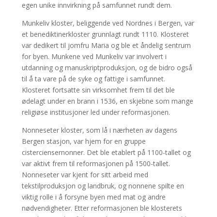
egen unike innvirkning på samfunnet rundt dem.
Munkeliv kloster, beliggende ved Nordnes i Bergen, var
et benediktinerkloster grunnlagt rundt 1110. Klosteret
var dedikert til jomfru Maria og ble et åndelig sentrum
for byen. Munkene ved Munkeliv var involvert i
utdanning og manuskriptproduksjon, og de bidro også
til å ta vare på de syke og fattige i samfunnet.
Klosteret fortsatte sin virksomhet frem til det ble
ødelagt under en brann i 1536, en skjebne som mange
religiøse institusjoner led under reformasjonen.
Nonneseter kloster, som lå i nærheten av dagens
Bergen stasjon, var hjem for en gruppe
cisterciensernonner. Det ble etablert på 1100-tallet og
var aktivt frem til reformasjonen på 1500-tallet.
Nonneseter var kjent for sitt arbeid med
tekstilproduksjon og landbruk, og nonnene spilte en
viktig rolle i å forsyne byen med mat og andre
nødvendigheter. Etter reformasjonen ble klosterets