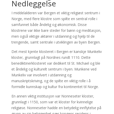
Nedleggelse
I middelalderen var Bergen et viktig religiøst sentrum i
Norge, med flere klostre som spilte en sentral rolle i
samfunnet både åndelig og økonomisk. Disse
klostrene var ikke bare steder for bønn og meditasjon,
men også viktige aktører i utdanning og hjelp til de
trengende, samt sentrale i utviklingen av byen Bergen.
Det mest kjente klosteret i Bergen er kanskje Munkeliv
kloster, grunnlagt på Nordnes rundt 1110. Dette
benediktinerklosteret var dedikert til St. Michael og ble
et åndelig og kulturelt sentrum i byen. Munkene ved
Munkeliv var involvert i utdanning og
manuskriptskriving, og de spilte en viktig rolle i å
formidle kunnskap og kultur fra kontinentet til Norge.
En annen viktig institusjon var Nonneseter kloster,
grunnlagt i 1150, som var et kloster for kvinnelige
religiøse. Nonneseter hadde en betydelig innflytelse på
grunn av sin beliggenhet nær kongens residens i