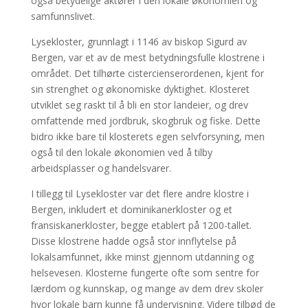
også betydelige aktører i den lokale økonomien og
samfunnslivet.
Lysekloster, grunnlagt i 1146 av biskop Sigurd av
Bergen, var et av de mest betydningsfulle klostrene i
området. Det tilhørte cistercienserordenen, kjent for
sin strenghet og økonomiske dyktighet. Klosteret
utviklet seg raskt til å bli en stor landeier, og drev
omfattende med jordbruk, skogbruk og fiske. Dette
bidro ikke bare til klosterets egen selvforsyning, men
også til den lokale økonomien ved å tilby
arbeidsplasser og handelsvarer.
I tillegg til Lysekloster var det flere andre klostre i
Bergen, inkludert et dominikanerkloster og et
fransiskanerkloster, begge etablert på 1200-tallet.
Disse klostrene hadde også stor innflytelse på
lokalsamfunnet, ikke minst gjennom utdanning og
helsevesen. Klosterne fungerte ofte som sentre for
lærdom og kunnskap, og mange av dem drev skoler
hvor lokale barn kunne få undervisning. Videre tilbød de