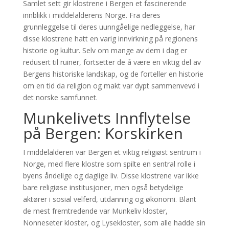
Samlet sett gir klostrene i Bergen et fascinerende
innblikk i middelalderens Norge. Fra deres
grunnleggelse til deres uunngåelige nedleggelse, har
disse klostrene hatt en varig innvirkning på regionens
historie og kultur. Selv om mange av dem i dag er
redusert til ruiner, fortsetter de å være en viktig del av
Bergens historiske landskap, og de forteller en historie
om en tid da religion og makt var dypt sammenvevd i
det norske samfunnet.
Munkelivets Innflytelse
på Bergen: Korskirken
I middelalderen var Bergen et viktig religiøst sentrum i
Norge, med flere klostre som spilte en sentral rolle i
byens åndelige og daglige liv. Disse klostrene var ikke
bare religiøse institusjoner, men også betydelige
aktører i sosial velferd, utdanning og økonomi. Blant
de mest fremtredende var Munkeliv kloster,
Nonneseter kloster, og Lysekloster, som alle hadde sin