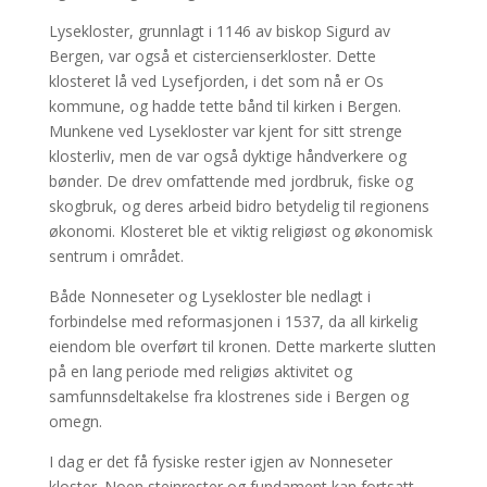
Lysekloster, grunnlagt i 1146 av biskop Sigurd av
Bergen, var også et cistercienserkloster. Dette
klosteret lå ved Lysefjorden, i det som nå er Os
kommune, og hadde tette bånd til kirken i Bergen.
Munkene ved Lysekloster var kjent for sitt strenge
klosterliv, men de var også dyktige håndverkere og
bønder. De drev omfattende med jordbruk, fiske og
skogbruk, og deres arbeid bidro betydelig til regionens
økonomi. Klosteret ble et viktig religiøst og økonomisk
sentrum i området.
Både Nonneseter og Lysekloster ble nedlagt i
forbindelse med reformasjonen i 1537, da all kirkelig
eiendom ble overført til kronen. Dette markerte slutten
på en lang periode med religiøs aktivitet og
samfunnsdeltakelse fra klostrenes side i Bergen og
omegn.
I dag er det få fysiske rester igjen av Nonneseter
kloster. Noen steinrester og fundament kan fortsatt