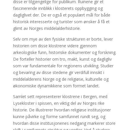
disse er tilgjengelige for publikum. Ruinene gir et
fascinerende innblikk i klosterets oppbygging og
dagliglivet der. De er også et populært mål for både
historisk interesserte og turister som ønsker å få et
glimt av Norges middelalderhistorie.
Selv om mye av den fysiske strukturen er borte, lever
historien om disse klostrene videre gjennom
arkeologiske funn, historiske dokumenter og forskning.
De forteller historier om tro, makt, kunst og dagligliv
som var fundamentale for regionens utvikling. Studier
og bevaring av disse stedene gir verdifull innsikt i
middelalderens Norge og de religiøse, kulturelle og
økonomiske dynamikkene som formet landet.
Samlet sett representerer klostrene i Bergen, med
Lysekloster i spissen, en viktig del av Norges rike
historie. De illustrerer hvordan religiøse institusjoner
kunne påvirke og forme samfunnet rundt seg, og
hvordan disse institusjonenes nedgang markerer store
skift i samfunnets struktur og verdier. Ved å studere