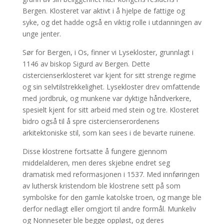
Bergen. Klosteret var aktivt i å hjelpe de fattige og
syke, og det hadde også en viktig rolle i utdanningen av
unge jenter.
Sør for Bergen, i Os, finner vi Lysekloster, grunnlagt i
1146 av biskop Sigurd av Bergen. Dette
cistercienserklosteret var kjent for sitt strenge regime
og sin selvtilstrekkelighet. Lysekloster drev omfattende
med jordbruk, og munkene var dyktige håndverkere,
spesielt kjent for sitt arbeid med stein og tre. Klosteret
bidro også til å spre cistercienserordenens
arkitektoniske stil, som kan sees i de bevarte ruinene.
Disse klostrene fortsatte å fungere gjennom
middelalderen, men deres skjebne endret seg
dramatisk med reformasjonen i 1537. Med innføringen
av luthersk kristendom ble klostrene sett på som
symbolske for den gamle katolske troen, og mange ble
derfor nedlagt eller omgjort til andre formål. Munkeliv
og Nonneseter ble begge oppløst, og deres