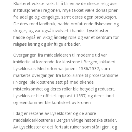
Klosteret vokste raskt til å bli en av de rikeste religiøse
institusjonene i regionen, mye takket være donasjoner
fra adelige og kongelige, samt deres egen produksjon.
De drev med landbruk, hadde omfattende fiskevann og
skoger, og var også involvert i handel. Lysekloster
hadde også en viktig åndelig rolle og var et sentrum for
religiøs læring og skriftlige arbeider.
Overgangen fra middelalderen til moderne tid var
imidlertid utfordrende for klostrene i Bergen, inkludert
Lysekloster. Med reformasjonen i 1536/1537, som
markerte overgangen fra katolisisme til protestantisme
i Norge, ble klostrene sett på med økende
mistenksomhet og deres roller ble betydelig redusert.
Lysekloster ble offisielt oppløst i 1537, og deres land
og eiendommer ble konfiskert av kronen.
I dag er restene av Lysekloster og de andre
middelalderklostrene i Bergen viktige historiske steder.
Av Lysekloster er det fortsatt ruiner som står igjen, og