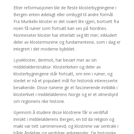
Etter reformasjonen ble de fleste klosterbygningene i
Bergen enten ødelagt eller ombygd til andre formål.
Fra Munkeliv kloster er det svært lite igjen, bortsett fra
noen få ruiner som fortsatt kan ses på Nordnes.
Nonneseter kloster har etterlatt seg litt mer, inkludert
deler av klostermurene og fundamentene, som i dag er
integrert i det moderne bybildet.
Lysekloster, derimot, har bevart mer av sin
middelalderstruktur. Klosterkirken og deler av
klosterbygningene står fortsatt, om enn i ruiner, og
stedet er nå et populært mål for historisk interesserte
besøkende. Disse ruinene gir et fascinerende innblikk i
klosterlivet i middelalderens Norge og er et vitnesbyrd
om regionens rike historie.
Gjennom å studere disse klostrene får vi verdifull
innsikt i middelalderens Bergen, en tid da religion og
makt var tett sammenvevd, og klostrene var sentrale i
både åndelige og verdslige anliggender. De historiske