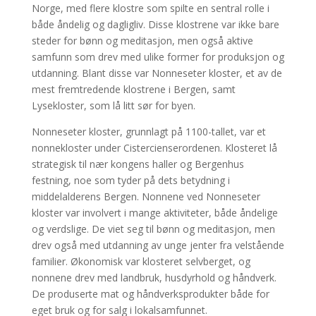
Norge, med flere klostre som spilte en sentral rolle i
både åndelig og dagligliv. Disse klostrene var ikke bare
steder for bønn og meditasjon, men også aktive
samfunn som drev med ulike former for produksjon og
utdanning. Blant disse var Nonneseter kloster, et av de
mest fremtredende klostrene i Bergen, samt
Lysekloster, som lå litt sør for byen.
Nonneseter kloster, grunnlagt på 1100-tallet, var et
nonnekloster under Cistercienserordenen. Klosteret lå
strategisk til nær kongens haller og Bergenhus
festning, noe som tyder på dets betydning i
middelalderens Bergen. Nonnene ved Nonneseter
kloster var involvert i mange aktiviteter, både åndelige
og verdslige. De viet seg til bønn og meditasjon, men
drev også med utdanning av unge jenter fra velstående
familier. Økonomisk var klosteret selvberget, og
nonnene drev med landbruk, husdyrhold og håndverk.
De produserte mat og håndverksprodukter både for
eget bruk og for salg i lokalsamfunnet.