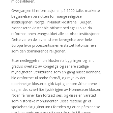
middelalderen.
Overgangen til reformasjonen på 1500-tallet markerte
begynnelsen på slutten for mange religiøse
institusjoner i Norge, inkludert klostrene i Bergen.
Nonneseter kloster ble offisielt nedlagt i 1537, da
reformasjonen tvangslukket alle katolske institusjoner.
Dette var en del av en større bevegelse over hele
Europa hvor protestantismen erstattet katolisismen
som den dominerende religionen.
Etter nedleggelsen ble klosterets bygninger og land
gradvis overtatt av kongelige og senere statlige
myndigheter. Strukturene som en gang huset nonnene,
ble omformet til andre formål, og mye av det
opprinnelige klosteret gikk tapt gjennom århundrene. I
dag er det svært lite fysisk igjen av Nonneseter kloster.
Noen få ruiner kan fortsatt ses, og disse er ivaretatt
som historiske monumenter. Disse restene gir et
spøkelsesaktig glimt inn i fortiden og er en påminnelse
om klosterets en gang så sentrale rolle i Bergens