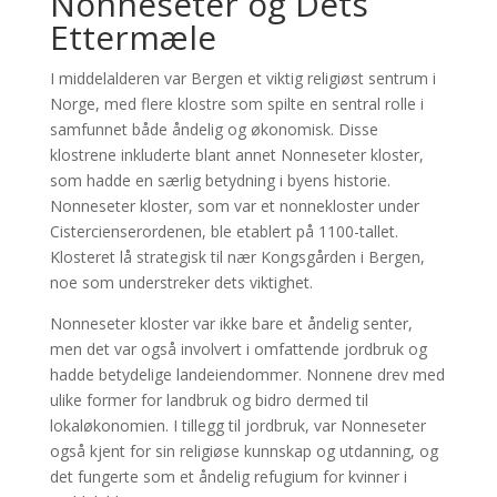
Nonneseter og Dets
Ettermæle
I middelalderen var Bergen et viktig religiøst sentrum i
Norge, med flere klostre som spilte en sentral rolle i
samfunnet både åndelig og økonomisk. Disse
klostrene inkluderte blant annet Nonneseter kloster,
som hadde en særlig betydning i byens historie.
Nonneseter kloster, som var et nonnekloster under
Cistercienserordenen, ble etablert på 1100-tallet.
Klosteret lå strategisk til nær Kongsgården i Bergen,
noe som understreker dets viktighet.
Nonneseter kloster var ikke bare et åndelig senter,
men det var også involvert i omfattende jordbruk og
hadde betydelige landeiendommer. Nonnene drev med
ulike former for landbruk og bidro dermed til
lokaløkonomien. I tillegg til jordbruk, var Nonneseter
også kjent for sin religiøse kunnskap og utdanning, og
det fungerte som et åndelig refugium for kvinner i