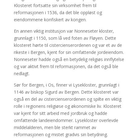
Klosteret fortsatte sin virksomhet frem til
reformasjonen i 1536, da det ble oppløst og
eiendommene konfiskert av kongen.
En annen viktig institusjon var Nonneseter kloster,
grunnlagt i 1150, som lå ved foten av Fløyen. Dette
klosteret hørte til cistercienserordenen og var et av de
rikeste i Bergen, kjent for sin omfattende jordeiendom.
Nonneseter hadde også en betydelig religiøs innflytelse
og var aktivt frem til reformasjonen, da det også ble
nedlagt.
Sør for Bergen, i Os, finner vi Lysekloster, grunnlagt i
1146 av biskop Sigurd av Bergen. Dette klosteret var
også en del av cistercienserordenen og spilte en viktig
rolle i regionens religiøse og økonomiske liv. Klosteret
var kjent for sitt arbeid med jordbruk og hadde
omfattende landeiendommer. Lysekloster overlevde
middelalderen, men ble sterkt rammet av
reformasjonen og mistet gradvis sin betydning.