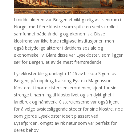
I middelalderen var Bergen et viktig religiøst sentrum i
Norge, med flere klostre som spilte en sentral rolle i
samfunnet både åndelig og økonomisk. Disse
klostrene var ikke bare religiøse institusjoner, men
også betydelige aktører i datidens sosiale og
økonomiske liv. Blant disse var Lysekloster, som ligger
sør for Bergen, et av de mest fremtredende.
Lysekloster ble grunnlagt i 1146 av biskop Sigurd av
Bergen, på oppdrag fra kong Eystein Magnusson.
Klosteret tilhørte cistercienserordenen, kjent for sin
strenge tilnærming til klosterlivet og sin dyktighet i
landbruk og håndverk. Cistercienserne var også kjent
for å velge avsidesliggende steder for sine klostre, noe
som gjorde Lysekloster ideelt plassert ved
Lysefjorden, omgitt av rik natur som var perfekt for
deres behov.