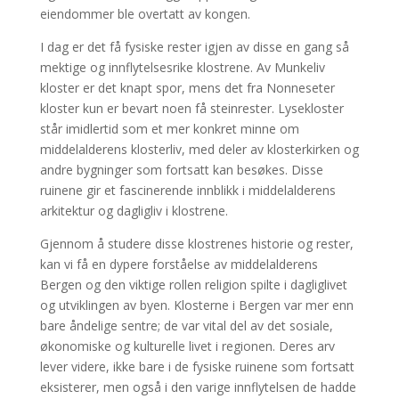
eiendommer ble overtatt av kongen.
I dag er det få fysiske rester igjen av disse en gang så
mektige og innflytelsesrike klostrene. Av Munkeliv
kloster er det knapt spor, mens det fra Nonneseter
kloster kun er bevart noen få steinrester. Lysekloster
står imidlertid som et mer konkret minne om
middelalderens klosterliv, med deler av klosterkirken og
andre bygninger som fortsatt kan besøkes. Disse
ruinene gir et fascinerende innblikk i middelalderens
arkitektur og dagligliv i klostrene.
Gjennom å studere disse klostrenes historie og rester,
kan vi få en dypere forståelse av middelalderens
Bergen og den viktige rollen religion spilte i dagliglivet
og utviklingen av byen. Klosterne i Bergen var mer enn
bare åndelige sentre; de var vital del av det sosiale,
økonomiske og kulturelle livet i regionen. Deres arv
lever videre, ikke bare i de fysiske ruinene som fortsatt
eksisterer, men også i den varige innflytelsen de hadde