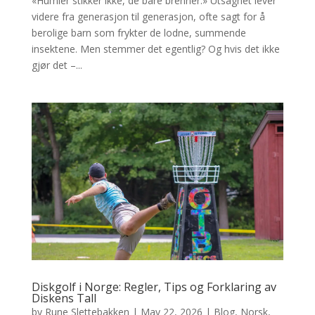
«Humler stikker ikke, de bare brenner.» Utsagnet lever
videre fra generasjon til generasjon, ofte sagt for å
berolige barn som frykter de lodne, summende
insektene. Men stemmer det egentlig? Og hvis det ikke
gjør det –...
Diskgolf i Norge: Regler, Tips og Forklaring av
Diskens Tall
by
Rune Slettebakken
|
May 22, 2026
|
Blog
,
Norsk
,