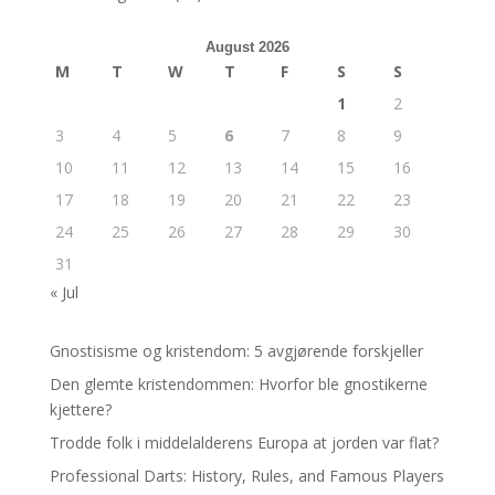
August 2026
M
T
W
T
F
S
S
1
2
3
4
5
6
7
8
9
10
11
12
13
14
15
16
17
18
19
20
21
22
23
24
25
26
27
28
29
30
31
« Jul
Gnostisisme og kristendom: 5 avgjørende forskjeller
Den glemte kristendommen: Hvorfor ble gnostikerne
kjettere?
Trodde folk i middelalderens Europa at jorden var flat?
Professional Darts: History, Rules, and Famous Players