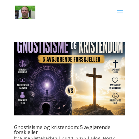
Gnostisisme og kristendom: 5 avgjørende
forskjeller
by
Rune Slettebakken
|
Aug 1, 2026
|
Blog
,
Norsk
,