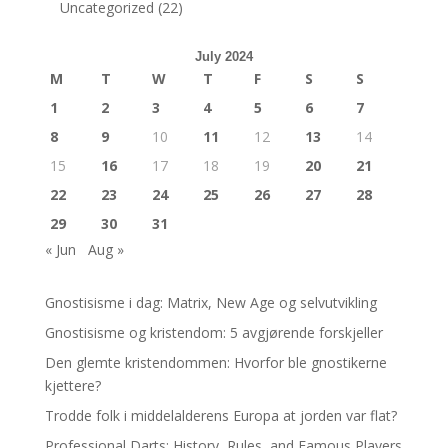
Uncategorized
(22)
July 2024
M
T
W
T
F
S
S
1
2
3
4
5
6
7
8
9
10
11
12
13
14
15
16
17
18
19
20
21
22
23
24
25
26
27
28
29
30
31
« Jun
Aug »
Gnostisisme i dag: Matrix, New Age og selvutvikling
Gnostisisme og kristendom: 5 avgjørende forskjeller
Den glemte kristendommen: Hvorfor ble gnostikerne
kjettere?
Trodde folk i middelalderens Europa at jorden var flat?
Professional Darts: History, Rules, and Famous Players