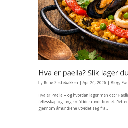
Hva er paella? Slik lager d
by
Rune Slettebakken
|
Apr 26, 2026
|
Blog
,
Fo
Hva er Paella – og hvordan lager man det? Paella
fellesskap og lange måltider rundt bordet. Rette
gjennom århundrene utviklet seg fra...