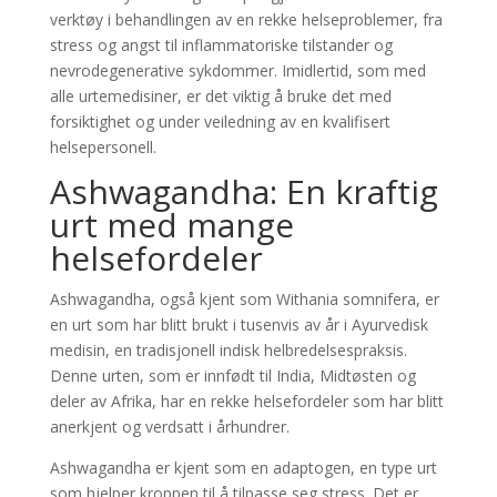
verktøy i behandlingen av en rekke helseproblemer, fra
stress og angst til inflammatoriske tilstander og
nevrodegenerative sykdommer. Imidlertid, som med
alle urtemedisiner, er det viktig å bruke det med
forsiktighet og under veiledning av en kvalifisert
helsepersonell.
Ashwagandha: En kraftig
urt med mange
helsefordeler
Ashwagandha, også kjent som Withania somnifera, er
en urt som har blitt brukt i tusenvis av år i Ayurvedisk
medisin, en tradisjonell indisk helbredelsespraksis.
Denne urten, som er innfødt til India, Midtøsten og
deler av Afrika, har en rekke helsefordeler som har blitt
anerkjent og verdsatt i århundrer.
Ashwagandha er kjent som en adaptogen, en type urt
som hjelper kroppen til å tilpasse seg stress. Det er