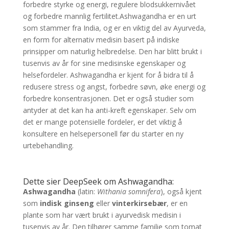
forbedre styrke og energi, regulere blodsukkernivået
og forbedre mannlig fertilitet.Ashwagandha er en urt
som stammer fra India, og er en viktig del av Ayurveda,
en form for alternativ medisin basert på indiske
prinsipper om naturlig helbredelse. Den har blitt brukt i
tusenvis av år for sine medisinske egenskaper og
helsefordeler. Ashwagandha er kjent for å bidra til å
redusere stress og angst, forbedre søvn, øke energi og
forbedre konsentrasjonen. Det er også studier som
antyder at det kan ha anti-kreft egenskaper. Selv om
det er mange potensielle fordeler, er det viktig å
konsultere en helsepersonell før du starter en ny
urtebehandling.
Dette sier DeepSeek om Ashwagandha:
Ashwagandha
(latin:
Withania somnifera
), også kjent
som
indisk ginseng
eller
vinterkirsebær
, er en
plante som har vært brukt i ayurvedisk medisin i
tusenvis av år. Den tilhører samme familie som tomat