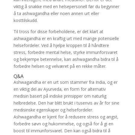
viktig å snakke med en helsepersonell før du begynner
å ta ashwagandha eller noen annen urt eller
kosttilskudd.
Til tross for disse forbeholdene, er det klart at
ashwagandha er en kraftig urt med mange potensielle
helsefordeler. Ved å hjelpe kroppen til å håndtere
stress, forbedre mental helse, styrke immunforsvaret
og bekjempe betennelse, kan ashwagandha bidra til å
forbedre helsen og velværet på en rekke måter.
Q&A
Ashwagandha er en urt som stammer fra India, og er
en viktig del av Ayurveda, en form for alternativ
medisin basert på indiske prinsipper om naturlig
helbredelse. Den har blitt brukt i tusenvis av år for sine
medisinske egenskaper og helsefordeler.
Ashwagandha er kjent for å redusere stress og angst,
forbedre søvn og hukommelse, og også for å gi en
boost til immunforsvaret. Den kan også bidra til å