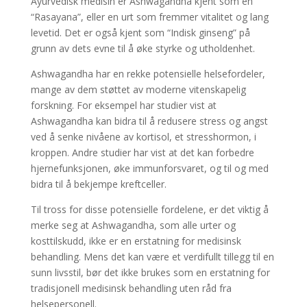
Ayurvedisk medisin er Ashwagandha kjent som en
“Rasayana”, eller en urt som fremmer vitalitet og lang
levetid. Det er også kjent som “Indisk ginseng” på
grunn av dets evne til å øke styrke og utholdenhet.
Ashwagandha har en rekke potensielle helsefordeler,
mange av dem støttet av moderne vitenskapelig
forskning. For eksempel har studier vist at
Ashwagandha kan bidra til å redusere stress og angst
ved å senke nivåene av kortisol, et stresshormon, i
kroppen. Andre studier har vist at det kan forbedre
hjernefunksjonen, øke immunforsvaret, og til og med
bidra til å bekjempe kreftceller.
Til tross for disse potensielle fordelene, er det viktig å
merke seg at Ashwagandha, som alle urter og
kosttilskudd, ikke er en erstatning for medisinsk
behandling. Mens det kan være et verdifullt tillegg til en
sunn livsstil, bør det ikke brukes som en erstatning for
tradisjonell medisinsk behandling uten råd fra
helsepersonell.