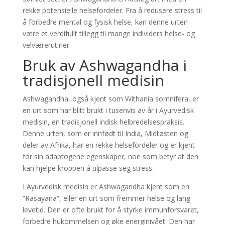
rekke potensielle helsefordeler. Fra å redusere stress til
å forbedre mental og fysisk helse, kan denne urten
være et verdifullt tillegg til mange individers helse- og
velværerutiner.
Bruk av Ashwagandha i
tradisjonell medisin
Ashwagandha, også kjent som Withania somnifera, er
en urt som har blitt brukt i tusenvis av år i Ayurvedisk
medisin, en tradisjonell indisk helbredelsespraksis.
Denne urten, som er innfødt til India, Midtøsten og
deler av Afrika, har en rekke helsefordeler og er kjent
for sin adaptogene egenskaper, noe som betyr at den
kan hjelpe kroppen å tilpasse seg stress.
I Ayurvedisk medisin er Ashwagandha kjent som en
“Rasayana”, eller en urt som fremmer helse og lang
levetid. Den er ofte brukt for å styrke immunforsvaret,
forbedre hukommelsen og øke energinivået. Den har