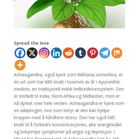
Spread the love
Ashwagandha, også kjent som Withania somnifera, er
en urt som har blitt brukt i tusenvis av år i Ayurvedisk
medisin, en tradisjonell indisk helbredelsessystem. Den
er innfødt til India, Nord-Afrika og Midtøsten, men er
nå dyrket over hele verden. Ashwagandha er kjent som
en adaptogen, noe som betyr at den kan hjelpe
kroppen med å håndtere stress. Den har også blitt
brukt til å forbedre konsentrasjonen, øke energinivået
og bekjempe symptomer på angst og depresjon. I
tillegg har forskning vist at Ashwagandha kan ha anti-