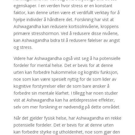
egenskaper. I en verden hvor stress er en konstant
faktor, kan denne urten være et verdifullt verktøy for å
hjelpe individer å håndtere det. Forskning har vist at
Ashwagandha kan redusere kortisolnivåene, kroppens
primære stresshormon. Ved å redusere disse nivåene,
kan Ashwagandha bidra til å redusere følelser av angst
og stress.
Videre har Ashwagandha også vist seg å ha potensielle
fordeler for mental helse. Det er bevis for at denne
urten kan forbedre hukommelse og kognitiv funksjon,
noe som kan være spesielt nyttig for de som lider av
kognitive forstyrrelser eller de som bare ønsker å
forbedre sin mentale klarhet. I tillegg har noen studier
vist at Ashwagandha kan ha antidepressive effekter,
selv om mer forskning er nødvendig på dette området.
Når det gjelder fysisk helse, har Ashwagandha en rekke
potensielle fordeler. Det er bevis for at denne urten
kan forbedre styrke og utholdenhet, noe som gjør den