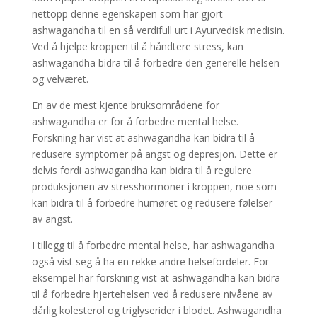
nettopp denne egenskapen som har gjort
ashwagandha til en så verdifull urt i Ayurvedisk medisin.
Ved å hjelpe kroppen til å håndtere stress, kan
ashwagandha bidra til å forbedre den generelle helsen
og velværet.
En av de mest kjente bruksområdene for
ashwagandha er for å forbedre mental helse.
Forskning har vist at ashwagandha kan bidra til å
redusere symptomer på angst og depresjon. Dette er
delvis fordi ashwagandha kan bidra til å regulere
produksjonen av stresshormoner i kroppen, noe som
kan bidra til å forbedre humøret og redusere følelser
av angst.
I tillegg til å forbedre mental helse, har ashwagandha
også vist seg å ha en rekke andre helsefordeler. For
eksempel har forskning vist at ashwagandha kan bidra
til å forbedre hjertehelsen ved å redusere nivåene av
dårlig kolesterol og triglyserider i blodet. Ashwagandha