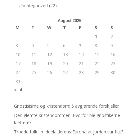
Uncategorized
(22)
August 2026
M
T
W
T
F
S
S
1
2
3
4
5
6
7
8
9
10
11
12
13
14
15
16
17
18
19
20
21
22
23
24
25
26
27
28
29
30
31
« Jul
Gnostisisme og kristendom: 5 avgjørende forskjeller
Den glemte kristendommen: Hvorfor ble gnostikerne
kjettere?
Trodde folk i middelalderens Europa at jorden var flat?