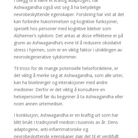
I tillegg til å være et kraftig adaptogen, har
Ashwagandha også vist seg å ha betydelige
nevrobeskyttende egenskaper. Forskning har vist at det
kan forbedre hukommelsen og kognitive funksjoner,
spesielt hos personer med kognitive lidelser som
Alzheimer’s sykdom. Det antas at disse effektene er på
grunn av Ashwagandha’s evne til å redusere oksidativt
stress i hjernen, som er en viktig faktor i utviklingen av
nevrodegenerative sykdommer.
Til tross for de mange potensielle helsefordelene, er
det viktig å merke seg at Ashwagandha, som alle urter,
kan ha bivirkninger og interaksjoner med andre
medisiner. Derfor er det viktig å konsultere en
helsepersonell før du begynner å ta Ashwagandha eller
noen annen urtemedisin.
I konklusjon, Ashwagandha er en kraftig urt som har
blitt brukt i tradisjonell medisin i tusenvis av år. Dens
adaptogene, anti-inflammatoriske og
nevrobeskyttende egenskaper gjør det til et verdifullt