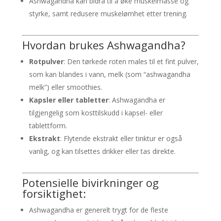
Ashwagandha kan bidra til å øke muskelmasse og
styrke, samt redusere muskelømhet etter trening.
Hvordan brukes Ashwagandha?
Rotpulver
: Den tørkede roten males til et fint pulver,
som kan blandes i vann, melk (som “ashwagandha
melk”) eller smoothies.
Kapsler eller tabletter
: Ashwagandha er
tilgjengelig som kosttilskudd i kapsel- eller
tablettform.
Ekstrakt
: Flytende ekstrakt eller tinktur er også
vanlig, og kan tilsettes drikker eller tas direkte.
Potensielle bivirkninger og
forsiktighet:
Ashwagandha er generelt trygt for de fleste