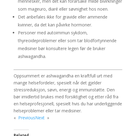
mennesker, men det kan forårsake milde bivirkninger
som mageuro, diaré eller søvnighet hos noen.
Det anbefales ikke for gravide eller ammende
kvinner, da det kan påvirke hormoner.
Personer med autoimmun sykdom,
thyreoideproblemer eller som tar blodfortynnende
medisiner bør konsultere legen før de bruker
ashwagandha.
Oppsummert er ashwagandha en kraftfull urt med
mange helsefordeler, spesielt når det gjelder
stressreduksjon, søvn, energi og immunstøtte. Den
bør imidlertid brukes med forsiktighet og etter råd fra
en helseprofesjonell, spesielt hvis du har underliggende
helseproblemer eller tar medisiner.
«
Previous
Next
»
Related