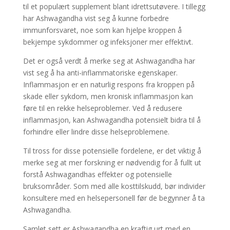
til et populært supplement blant idrettsutøvere. I tillegg
har Ashwagandha vist seg å kunne forbedre
immunforsvaret, noe som kan hjelpe kroppen å
bekjempe sykdommer og infeksjoner mer effektivt.
Det er også verdt å merke seg at Ashwagandha har
vist seg å ha anti-inflammatoriske egenskaper.
Inflammasjon er en naturlig respons fra kroppen på
skade eller sykdom, men kronisk inflammasjon kan
føre til en rekke helseproblemer. Ved å redusere
inflammasjon, kan Ashwagandha potensielt bidra til å
forhindre eller lindre disse helseproblemene.
Til tross for disse potensielle fordelene, er det viktig å
merke seg at mer forskning er nødvendig for å fullt ut
forstå Ashwagandhas effekter og potensielle
bruksområder. Som med alle kosttilskudd, bør individer
konsultere med en helsepersonell før de begynner å ta
Ashwagandha.
Samlet sett er Ashwagandha en kraftig urt med en