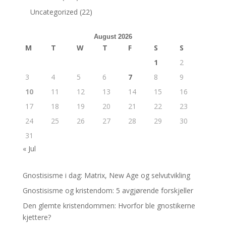
Uncategorized
(22)
August 2026
M
T
W
T
F
S
S
1
2
3
4
5
6
7
8
9
10
11
12
13
14
15
16
17
18
19
20
21
22
23
24
25
26
27
28
29
30
31
« Jul
Gnostisisme i dag: Matrix, New Age og selvutvikling
Gnostisisme og kristendom: 5 avgjørende forskjeller
Den glemte kristendommen: Hvorfor ble gnostikerne
kjettere?