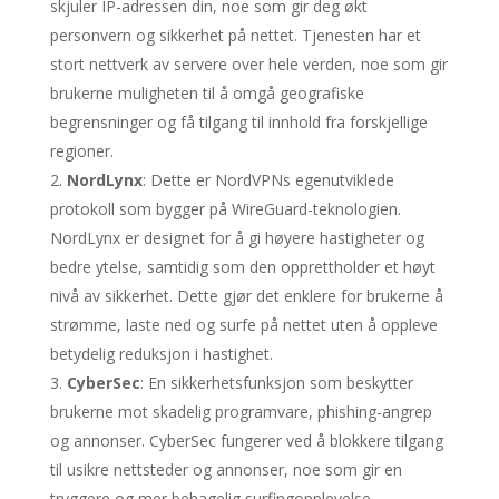
skjuler IP-adressen din, noe som gir deg økt
personvern og sikkerhet på nettet. Tjenesten har et
stort nettverk av servere over hele verden, noe som gir
brukerne muligheten til å omgå geografiske
begrensninger og få tilgang til innhold fra forskjellige
regioner.
NordLynx
: Dette er NordVPNs egenutviklede
protokoll som bygger på WireGuard-teknologien.
NordLynx er designet for å gi høyere hastigheter og
bedre ytelse, samtidig som den opprettholder et høyt
nivå av sikkerhet. Dette gjør det enklere for brukerne å
strømme, laste ned og surfe på nettet uten å oppleve
betydelig reduksjon i hastighet.
CyberSec
: En sikkerhetsfunksjon som beskytter
brukerne mot skadelig programvare, phishing-angrep
og annonser. CyberSec fungerer ved å blokkere tilgang
til usikre nettsteder og annonser, noe som gir en
tryggere og mer behagelig surfingopplevelse.