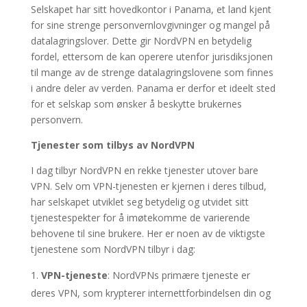
Selskapet har sitt hovedkontor i Panama, et land kjent
for sine strenge personvernlovgivninger og mangel på
datalagringslover. Dette gir NordVPN en betydelig
fordel, ettersom de kan operere utenfor jurisdiksjonen
til mange av de strenge datalagringslovene som finnes
i andre deler av verden. Panama er derfor et ideelt sted
for et selskap som ønsker å beskytte brukernes
personvern.
Tjenester som tilbys av NordVPN
I dag tilbyr NordVPN en rekke tjenester utover bare
VPN. Selv om VPN-tjenesten er kjernen i deres tilbud,
har selskapet utviklet seg betydelig og utvidet sitt
tjenestespekter for å imøtekomme de varierende
behovene til sine brukere. Her er noen av de viktigste
tjenestene som NordVPN tilbyr i dag:
VPN-tjeneste
: NordVPNs primære tjeneste er
deres VPN, som krypterer internettforbindelsen din og