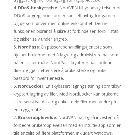
DDoS-beskyttelse
: NordVPN tilbyr beskyttelse mot
DDoS-angrep, noe som er spesielt nyttig for gamere
og de som driver med online virksomhet. Denne
funksjonen bidrar til å sikre at forbindelsen forblir stabil
og sikker selv under angrep.
NordPass
: En passordbehandlingstjeneste som
hjelper brukerne med å lagre og administrere passord
på en sikker måte. NordPass krypterer passordene
dine og gjør det enklere å bruke sterke og unike
passord for hver tjeneste.
NordLocker
: En skybasert lagringsløsning som tilbyr
kryptert lagring av filer. Med NordLocker kan brukerne
sikre sensitive data og enkelt dele filer med andre på
en trygg måte.
Brukeropplevelse
: NordVPN har også investert i å
forbedre brukeropplevelsen med en intuitiv app som er
tilgjengelig på flere plattformer, inkludert Windows,