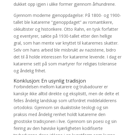
dukket opp igjen i ulike former gjennom århundrene.
Gjennom moderne gjenoppdagelse:
På 1800- og 1900-
tallet ble katarerne “gjenoppdaget” av romantikere,
okkultister og historikere. Otto Rahn, en tysk forfatter
og eventyrer, søkte på 1930-tallet etter den hellige
gral, som han mente var knyttet til katarernes skatter.
Selv om hans arbeid ble misbrukt av nazistene, bidro
det til å holde interessen for katarerne levende. I dag er
katarerne sett på som martyrer for religiøs toleranse
og åndelig frihet.
Konklusjon: En usynlig tradisjon
Forbindelsen mellom katarere og trubadourer er
kanskje ikke alltid direkte og eksplisitt, men de delte et
felles åndelig landskap som utfordret middelalderens
ortodoksi. Gjennom sin dualistiske teologi og sin
praksis med åndelig renhet holdt katarerne den
gnostiske tradisjonen i live. Gjennom sin poesi og sin
feiring av den høviske kjærligheten kodifiserte