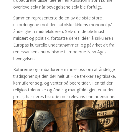
trubadurene disse idéene i en kunstform som kunne
overleve selv når bevegelsene selv ble forfulgt.
Sammen representerte de en av de siste store
utfordringene mot den katolske kirkens monopol på
åndelighet i middelalderen. Selv om de ble knust
militært og politisk, fortsatte deres idéer å sirkulere i
Europas kulturelle understrømmer, og påvirket alt fra
renessansens humanisme til moderne New Age-
bevegelser.
Katarerne og trubadurene minner oss om at åndelige
tradisjoner sjelden dør helt ut – de trekker seg tilbake,
kamuflerer seg, og venter på bedre tider. I en tid der
religiøs toleranse og åndelig mangfold igjen er under
press, har deres historie mer relevans enn noensinne.