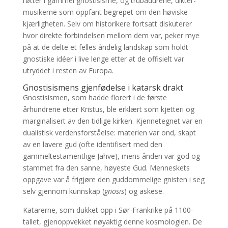
røtter i gammel gnostisisme, og trubadurene, dikter-
musikerne som oppfant begrepet om den høviske
kjærligheten. Selv om historikere fortsatt diskuterer
hvor direkte forbindelsen mellom dem var, peker mye
på at de delte et felles åndelig landskap som holdt
gnostiske idéer i live lenge etter at de offisielt var
utryddet i resten av Europa.
Gnostisismens gjenfødelse i katarsk drakt
Gnostisismen, som hadde florert i de første
århundrene etter Kristus, ble erklært som kjetteri og
marginalisert av den tidlige kirken. Kjennetegnet var en
dualistisk verdensforståelse: materien var ond, skapt
av en lavere gud (ofte identifisert med den
gammeltestamentlige Jahve), mens ånden var god og
stammet fra den sanne, høyeste Gud. Menneskets
oppgave var å frigjøre den guddommelige gnisten i seg
selv gjennom kunnskap (
gnosis
) og askese.
Katarerne, som dukket opp i Sør-Frankrike på 1100-
tallet, gjenoppvekket nøyaktig denne kosmologien. De