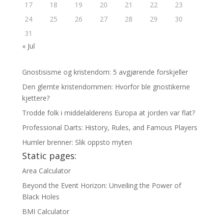
17
18
19
20
21
22
23
24
25
26
27
28
29
30
31
« Jul
Gnostisisme og kristendom: 5 avgjørende forskjeller
Den glemte kristendommen: Hvorfor ble gnostikerne
kjettere?
Trodde folk i middelalderens Europa at jorden var flat?
Professional Darts: History, Rules, and Famous Players
Humler brenner: Slik oppsto myten
Static pages:
Area Calculator
Beyond the Event Horizon: Unveiling the Power of
Black Holes
BMI Calculator