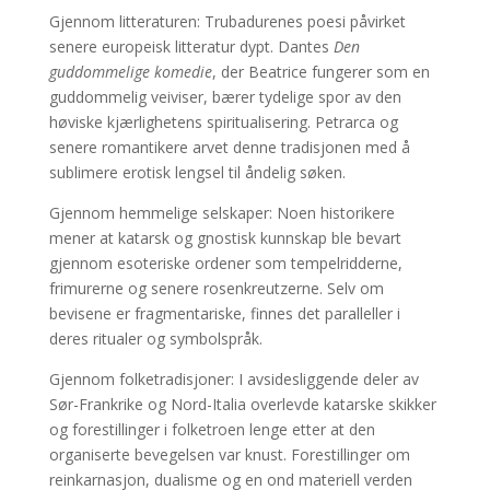
Gjennom litteraturen:
Trubadurenes poesi påvirket
senere europeisk litteratur dypt. Dantes
Den
guddommelige komedie
, der Beatrice fungerer som en
guddommelig veiviser, bærer tydelige spor av den
høviske kjærlighetens spiritualisering. Petrarca og
senere romantikere arvet denne tradisjonen med å
sublimere erotisk lengsel til åndelig søken.
Gjennom hemmelige selskaper:
Noen historikere
mener at katarsk og gnostisk kunnskap ble bevart
gjennom esoteriske ordener som tempelridderne,
frimurerne og senere rosenkreutzerne. Selv om
bevisene er fragmentariske, finnes det paralleller i
deres ritualer og symbolspråk.
Gjennom folketradisjoner:
I avsidesliggende deler av
Sør-Frankrike og Nord-Italia overlevde katarske skikker
og forestillinger i folketroen lenge etter at den
organiserte bevegelsen var knust. Forestillinger om
reinkarnasjon, dualisme og en ond materiell verden