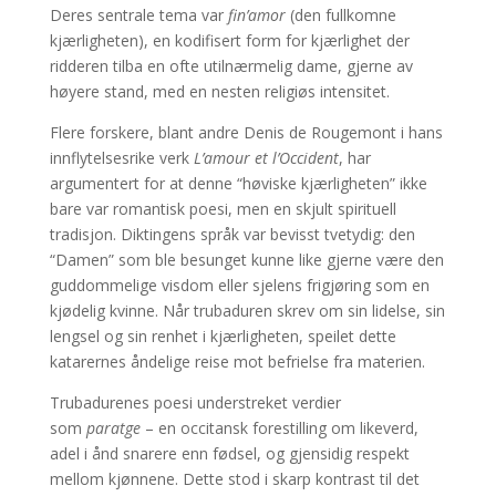
Deres sentrale tema var
fin’amor
(den fullkomne
kjærligheten), en kodifisert form for kjærlighet der
ridderen tilba en ofte utilnærmelig dame, gjerne av
høyere stand, med en nesten religiøs intensitet.
Flere forskere, blant andre Denis de Rougemont i hans
innflytelsesrike verk
L’amour et l’Occident
, har
argumentert for at denne “høviske kjærligheten” ikke
bare var romantisk poesi, men en skjult spirituell
tradisjon. Diktingens språk var bevisst tvetydig: den
“Damen” som ble besunget kunne like gjerne være den
guddommelige visdom eller sjelens frigjøring som en
kjødelig kvinne. Når trubaduren skrev om sin lidelse, sin
lengsel og sin renhet i kjærligheten, speilet dette
katarernes åndelige reise mot befrielse fra materien.
Trubadurenes poesi understreket verdier
som
paratge
– en occitansk forestilling om likeverd,
adel i ånd snarere enn fødsel, og gjensidig respekt
mellom kjønnene. Dette stod i skarp kontrast til det