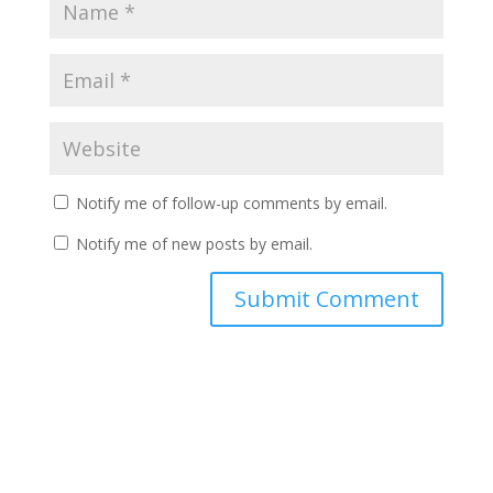
Notify me of follow-up comments by email.
Notify me of new posts by email.
A
l
t
e
r
n
a