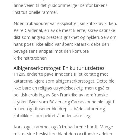
finne veien til det guddommelige utenfor kirkens
institusjonelle rammer.
Noen trubadourer var eksplisitte i sin kritikk av kirken.
Peire Cardenal, en av de mest kjente, skrev satiriske
dikt som angrep presters griskhet og hykleri. Selv om
hans poesi ikke alltid var åpent katarsk, delte den
bevegelsens antipati mot den korrupte
kirkeinstitutionen.
Albigenserkorstoget: En kultur utslettes
I 1209 erklærte pave Innocens III et korstog mot
katarerne, kjent som albigenserkorstoget. Dette ble
ikke bare en religiøs utryddelseskrig, men også en
politisk erobring av Sør-Frankrike av nordfranske
styrker. Byer som Béziers og Carcassonne ble lagt i
ruiner, og titusener ble drept – både katarer og
katolikker som nektet å underkaste seg.
Korstoget rammet også trubadurene hardt. Mange
mistet sine beskyttere blant den occitanske adelen,