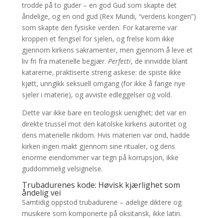
trodde på to guder – en god Gud som skapte det
åndelige, og en ond gud (Rex Mundi, “verdens kongen”)
som skapte den fysiske verden. For katarerne var
kroppen et fengsel for sjelen, og frelse kom ikke
gjennom kirkens sakramenter, men gjennom å leve et
liv fri fra materielle begjær.
Perfecti
, de innvidde blant
katarerne, praktiserte streng askese: de spiste ikke
kjøtt, unngikk seksuell omgang (for ikke å fange nye
sjeler i materie), og avviste edleggelser og vold.
Dette var ikke bare en teologisk uenighet; det var en
direkte trussel mot den katolske kirkens autoritet og
dens materielle rikdom. Hvis materien var ond, hadde
kirken ingen makt gjennom sine ritualer, og dens
enorme eiendommer var tegn på korrupsjon, ikke
guddommelig velsignelse.
Trubadurenes kode: Høvisk kjærlighet som
åndelig vei
Samtidig oppstod trubadurene – adelige diktere og
musikere som komponerte på oksitansk, ikke latin.