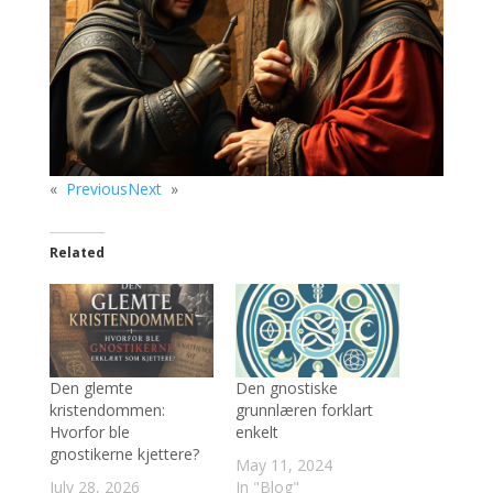
«
Previous
Next
»
Related
Den glemte
Den gnostiske
kristendommen:
grunnlæren forklart
Hvorfor ble
enkelt
gnostikerne kjettere?
May 11, 2024
July 28, 2026
In "Blog"