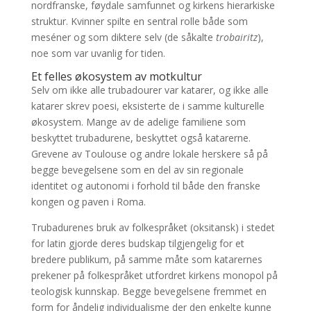
nordfranske, føydale samfunnet og kirkens hierarkiske
struktur. Kvinner spilte en sentral rolle både som
meséner og som diktere selv (de såkalte
trobairitz
),
noe som var uvanlig for tiden.
Et felles økosystem av motkultur
Selv om ikke alle trubadourer var katarer, og ikke alle
katarer skrev poesi, eksisterte de i samme kulturelle
økosystem. Mange av de adelige familiene som
beskyttet trubadurene, beskyttet også katarerne.
Grevene av Toulouse og andre lokale herskere så på
begge bevegelsene som en del av sin regionale
identitet og autonomi i forhold til både den franske
kongen og paven i Roma.
Trubadurenes bruk av folkespråket (oksitansk) i stedet
for latin gjorde deres budskap tilgjengelig for et
bredere publikum, på samme måte som katarernes
prekener på folkespråket utfordret kirkens monopol på
teologisk kunnskap. Begge bevegelsene fremmet en
form for åndelig individualisme der den enkelte kunne