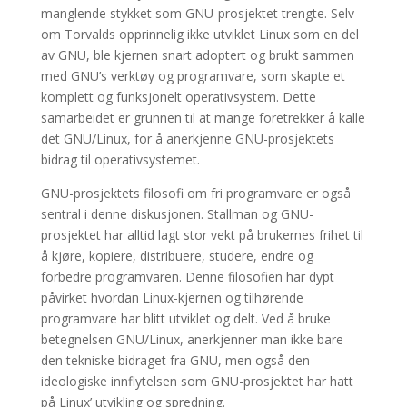
manglende stykket som GNU-prosjektet trengte. Selv
om Torvalds opprinnelig ikke utviklet Linux som en del
av GNU, ble kjernen snart adoptert og brukt sammen
med GNU’s verktøy og programvare, som skapte et
komplett og funksjonelt operativsystem. Dette
samarbeidet er grunnen til at mange foretrekker å kalle
det GNU/Linux, for å anerkjenne GNU-prosjektets
bidrag til operativsystemet.
GNU-prosjektets filosofi om fri programvare er også
sentral i denne diskusjonen. Stallman og GNU-
prosjektet har alltid lagt stor vekt på brukernes frihet til
å kjøre, kopiere, distribuere, studere, endre og
forbedre programvaren. Denne filosofien har dypt
påvirket hvordan Linux-kjernen og tilhørende
programvare har blitt utviklet og delt. Ved å bruke
betegnelsen GNU/Linux, anerkjenner man ikke bare
den tekniske bidraget fra GNU, men også den
ideologiske innflytelsen som GNU-prosjektet har hatt
på Linux’ utvikling og spredning.