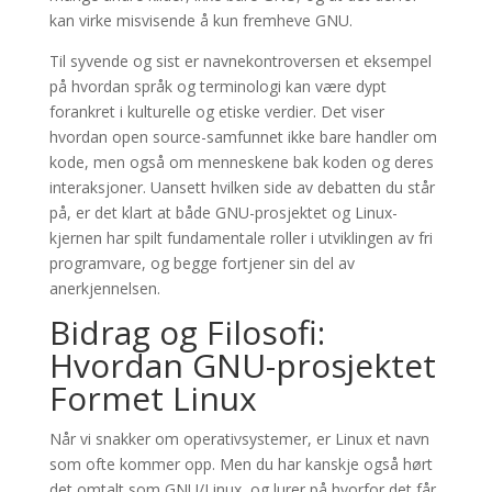
kan virke misvisende å kun fremheve GNU.
Til syvende og sist er navnekontroversen et eksempel
på hvordan språk og terminologi kan være dypt
forankret i kulturelle og etiske verdier. Det viser
hvordan open source-samfunnet ikke bare handler om
kode, men også om menneskene bak koden og deres
interaksjoner. Uansett hvilken side av debatten du står
på, er det klart at både GNU-prosjektet og Linux-
kjernen har spilt fundamentale roller i utviklingen av fri
programvare, og begge fortjener sin del av
anerkjennelsen.
Bidrag og Filosofi:
Hvordan GNU-prosjektet
Formet Linux
Når vi snakker om operativsystemer, er Linux et navn
som ofte kommer opp. Men du har kanskje også hørt
det omtalt som GNU/Linux, og lurer på hvorfor det får