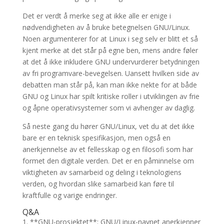
Det er verdt å merke seg at ikke alle er enige i
nødvendigheten av å bruke betegnelsen GNU/Linux.
Noen argumenterer for at Linux i seg selv er blitt et så
kjent merke at det står på egne ben, mens andre føler
at det å ikke inkludere GNU undervurderer betydningen
av fri programvare-bevegelsen. Uansett hvilken side av
debatten man står på, kan man ikke nekte for at både
GNU og Linux har spilt kritiske roller i utviklingen av frie
og åpne operativsystemer som vi avhenger av daglig.
Så neste gang du hører GNU/Linux, vet du at det ikke
bare er en teknisk spesifikasjon, men også en
anerkjennelse av et fellesskap og en filosofi som har
formet den digitale verden. Det er en påminnelse om
viktigheten av samarbeid og deling i teknologiens
verden, og hvordan slike samarbeid kan føre til
kraftfulle og varige endringer.
Q&A
1. **GNU-prosjektet**: GNU/Linux-navnet anerkjenner