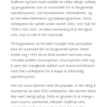
Stallman og hans team utviklet en rekke viktige verktøy
og programmer som er essensielle for et fungerende
operativsystem, som kompilatorer, teksteditorer, og
en hel rekke biblioteker og hjelpeprogrammer. Disse
verktøyene ble samlet under navnet GNU, som står for
“GNU’s Not Unix”, en leken henvisning til at det ligner
Unix, men er helt fri for Unix-kode.
På begynnelsen av 90-tallet manglet GNU-prosjektet
bare én essensiell del: en fungerende kjerne. Dette
endret seg i 1991 da en finsk student ved navn Linus
Torvalds utviklet Linux-kjernen. Linux-kjernen viste seg
å være det manglende stykket som kunne kombineres
med GNU-verktøyene for å skape et fullstendig
operativsystem.
Selv om Linux-kjernen raskt ble populær, er det viktig å
anerkjenne at uten GNU-verktøyene, ville kjernen alene
ikke vært særlig nyttig. Dette er grunnen til at mange i
open source-samfunnet, inkludert Stallman selv,