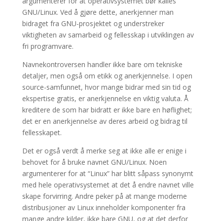
argumenterer for at operativsystemet bør kalles
GNU/Linux. Ved å gjøre dette, anerkjenner man
bidraget fra GNU-prosjektet og understreker
viktigheten av samarbeid og fellesskap i utviklingen av
fri programvare.
Navnekontroversen handler ikke bare om tekniske
detaljer, men også om etikk og anerkjennelse. I open
source-samfunnet, hvor mange bidrar med sin tid og
ekspertise gratis, er anerkjennelse en viktig valuta. Å
kreditere de som har bidratt er ikke bare en høflighet;
det er en anerkjennelse av deres arbeid og bidrag til
fellesskapet.
Det er også verdt å merke seg at ikke alle er enige i
behovet for å bruke navnet GNU/Linux. Noen
argumenterer for at “Linux” har blitt såpass synonymt
med hele operativsystemet at det å endre navnet ville
skape forvirring. Andre peker på at mange moderne
distribusjoner av Linux inneholder komponenter fra
mange andre kilder, ikke bare GNU, og at det derfor