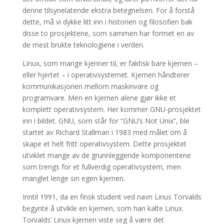
denne tilsynelatende ekstra betegnelsen. For å forstå
dette, må vi dykke litt inn i historien og filosofien bak
disse to prosjektene, som sammen har formet en av
de mest brukte teknologiene i verden.
Linux, som mange kjenner til, er faktisk bare kjernen –
eller hjertet – i operativsystemet. Kjernen håndterer
kommunikasjonen mellom maskinvare og
programvare. Men en kjernen alene gjør ikke et
komplett operativsystem. Her kommer GNU-prosjektet
inn i bildet. GNU, som står for “GNU’s Not Unix”, ble
startet av Richard Stallman i 1983 med målet om å
skape et helt fritt operativsystem. Dette prosjektet
utviklet mange av de grunnleggende komponentene
som trengs for et fullverdig operativsystem, men
manglet lenge sin egen kjernen.
Inntil 1991, da en finsk student ved navn Linus Torvalds
begynte å utvikle en kjernen, som han kalte Linux.
Torvalds’ Linux kjernen viste seg å være det