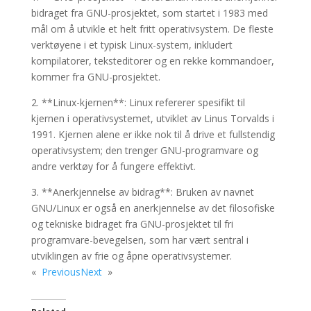
bidraget fra GNU-prosjektet, som startet i 1983 med
mål om å utvikle et helt fritt operativsystem. De fleste
verktøyene i et typisk Linux-system, inkludert
kompilatorer, teksteditorer og en rekke kommandoer,
kommer fra GNU-prosjektet.
2. **Linux-kjernen**: Linux refererer spesifikt til
kjernen i operativsystemet, utviklet av Linus Torvalds i
1991. Kjernen alene er ikke nok til å drive et fullstendig
operativsystem; den trenger GNU-programvare og
andre verktøy for å fungere effektivt.
3. **Anerkjennelse av bidrag**: Bruken av navnet
GNU/Linux er også en anerkjennelse av det filosofiske
og tekniske bidraget fra GNU-prosjektet til fri
programvare-bevegelsen, som har vært sentral i
utviklingen av frie og åpne operativsystemer.
«
Previous
Next
»