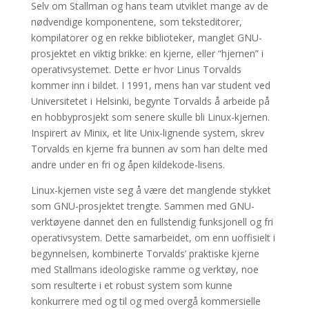
Selv om Stallman og hans team utviklet mange av de
nødvendige komponentene, som teksteditorer,
kompilatorer og en rekke biblioteker, manglet GNU-
prosjektet en viktig brikke: en kjerne, eller “hjernen” i
operativsystemet. Dette er hvor Linus Torvalds
kommer inn i bildet. I 1991, mens han var student ved
Universitetet i Helsinki, begynte Torvalds å arbeide på
en hobbyprosjekt som senere skulle bli Linux-kjernen.
Inspirert av Minix, et lite Unix-lignende system, skrev
Torvalds en kjerne fra bunnen av som han delte med
andre under en fri og åpen kildekode-lisens.
Linux-kjernen viste seg å være det manglende stykket
som GNU-prosjektet trengte. Sammen med GNU-
verktøyene dannet den en fullstendig funksjonell og fri
operativsystem. Dette samarbeidet, om enn uoffisielt i
begynnelsen, kombinerte Torvalds’ praktiske kjerne
med Stallmans ideologiske ramme og verktøy, noe
som resulterte i et robust system som kunne
konkurrere med og til og med overgå kommersielle