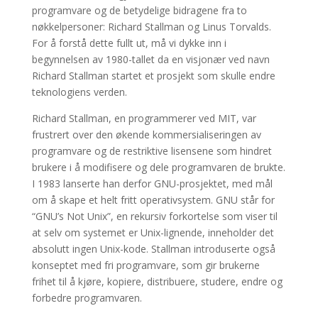
programvare og de betydelige bidragene fra to
nøkkelpersoner: Richard Stallman og Linus Torvalds.
For å forstå dette fullt ut, må vi dykke inn i
begynnelsen av 1980-tallet da en visjonær ved navn
Richard Stallman startet et prosjekt som skulle endre
teknologiens verden.
Richard Stallman, en programmerer ved MIT, var
frustrert over den økende kommersialiseringen av
programvare og de restriktive lisensene som hindret
brukere i å modifisere og dele programvaren de brukte.
I 1983 lanserte han derfor GNU-prosjektet, med mål
om å skape et helt fritt operativsystem. GNU står for
“GNU’s Not Unix”, en rekursiv forkortelse som viser til
at selv om systemet er Unix-lignende, inneholder det
absolutt ingen Unix-kode. Stallman introduserte også
konseptet med fri programvare, som gir brukerne
frihet til å kjøre, kopiere, distribuere, studere, endre og
forbedre programvaren.