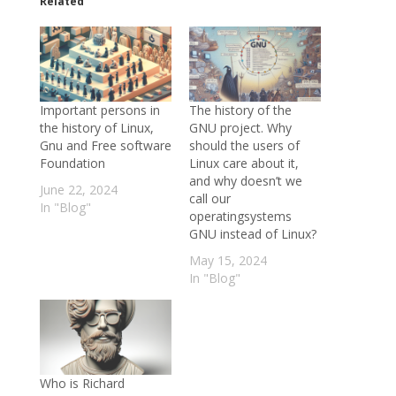
Related
Important persons in
The history of the
the history of Linux,
GNU project. Why
Gnu and Free software
should the users of
Foundation
Linux care about it,
and why doesn’t we
June 22, 2024
call our
In "Blog"
operatingsystems
GNU instead of Linux?
May 15, 2024
In "Blog"
Who is Richard