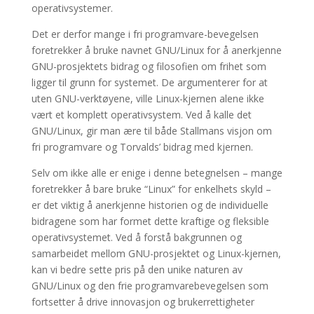
operativsystemer.
Det er derfor mange i fri programvare-bevegelsen
foretrekker å bruke navnet GNU/Linux for å anerkjenne
GNU-prosjektets bidrag og filosofien om frihet som
ligger til grunn for systemet. De argumenterer for at
uten GNU-verktøyene, ville Linux-kjernen alene ikke
vært et komplett operativsystem. Ved å kalle det
GNU/Linux, gir man ære til både Stallmans visjon om
fri programvare og Torvalds’ bidrag med kjernen.
Selv om ikke alle er enige i denne betegnelsen – mange
foretrekker å bare bruke “Linux” for enkelhets skyld –
er det viktig å anerkjenne historien og de individuelle
bidragene som har formet dette kraftige og fleksible
operativsystemet. Ved å forstå bakgrunnen og
samarbeidet mellom GNU-prosjektet og Linux-kjernen,
kan vi bedre sette pris på den unike naturen av
GNU/Linux og den frie programvarebevegelsen som
fortsetter å drive innovasjon og brukerrettigheter