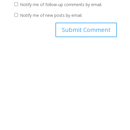
Notify me of follow-up comments by email.
Notify me of new posts by email.
A
l
t
e
r
n
a
t
i
v
e
: