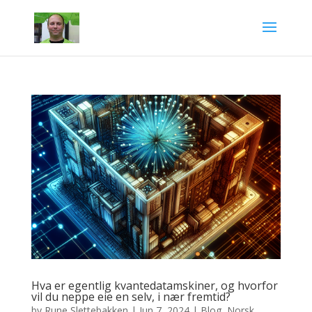
Hva er egentlig kvantedatamskiner, og hvorfor
vil du neppe eie en selv, i nær fremtid?
by
Rune Slettebakken
|
Jun 7, 2024
|
Blog
,
Norsk
,