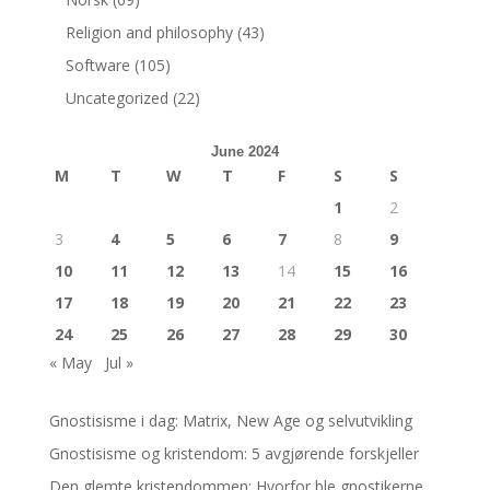
Religion and philosophy
(43)
Software
(105)
Uncategorized
(22)
June 2024
M
T
W
T
F
S
S
1
2
3
4
5
6
7
8
9
10
11
12
13
14
15
16
17
18
19
20
21
22
23
24
25
26
27
28
29
30
« May
Jul »
Gnostisisme i dag: Matrix, New Age og selvutvikling
Gnostisisme og kristendom: 5 avgjørende forskjeller
Den glemte kristendommen: Hvorfor ble gnostikerne