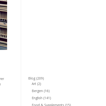
Blog
(209)
rer
Art
(2)
e
Bergen
(16)
English
(141)
Food & Supplements
(15)